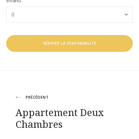
Enfants
Navigation
PRÉCÉDENT
Appartement Deux
de
Chambres
l’article